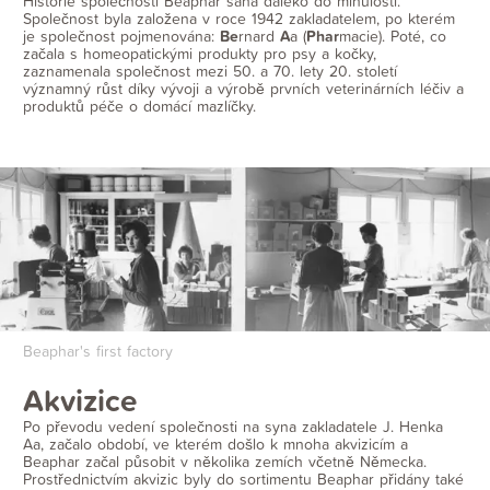
Historie společnosti Beaphar sahá daleko do minulosti.
Společnost byla založena v roce 1942 zakladatelem, po kterém
je společnost pojmenována:
Be
rnard
A
a (
Phar
macie). Poté, co
začala s homeopatickými produkty pro psy a kočky,
zaznamenala společnost mezi 50. a 70. lety 20. století
významný růst díky vývoji a výrobě prvních veterinárních léčiv a
produktů péče o domácí mazlíčky.
Beaphar's first factory
Akvizice
Po převodu vedení společnosti na syna zakladatele J. Henka
Aa, začalo období, ve kterém došlo k mnoha akvizicím a
Beaphar začal působit v několika zemích včetně Německa.
Prostřednictvím akvizic byly do sortimentu Beaphar přidány také