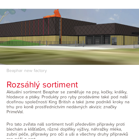
Beaphar new factory
Rozsáhlý sortiment
Aktuální sortiment Beaphar se zaměřuje na psy, kočky, králíky,
hlodavce a ptáky. Produkty pro ryby prodáváme také pod naší
dceřinou společností King British a také jsme podnikli kroky na
trhu pro koně prostřednictvím nedávných akvizic značky
PrimeVal.
Pro tato zvířata náš sortiment tvoří především přípravky proti
blechám a klíšťatům, různé doplňky výživy, náhražky mléka,
zubní péče, přípravky pro oči a uši a všechny druhy přípravků
pro péči o srst.