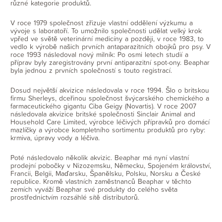
různé kategorie produktů.
V roce 1979 společnost zřizuje vlastní oddělení výzkumu a
vývoje s laboratoří. To umožnilo společnosti udělat velký krok
vpřed ve světě veterinární medicíny a později, v roce 1983, to
vedlo k výrobě našich prvních antaparazitních obojků pro psy. V
roce 1993 následoval nový milník: Po osmi letech studií a
příprav byly zaregistrovány první antiparazitní spot-ony. Beaphar
byla jednou z prvních společností s touto registrací.
Dosud největší akvizice následovala v roce 1994. Šlo o britskou
firmu Sherleys, dceřinou společnost švýcarského chemického a
farmaceutického gigantu Ciba Geigy (Novartis). V roce 2007
následovala akvizice britské společnosti Sinclair Animal and
Household Care Limited, výrobce léčivých přípravků pro domácí
mazlíčky a výrobce kompletního sortimentu produktů pro ryby:
krmiva, úpravy vody a léčiva.
Poté následovalo několik akvizic. Beaphar má nyní vlastní
prodejní pobočky v Nizozemsku, Německu, Spojeném království,
Francii, Belgii, Maďarsku, Španělsku, Polsku, Norsku a České
republice. Kromě vlastních zaměstnanců Beaphar v těchto
zemích vyváží Beaphar své produkty do celého světa
prostřednictvím rozsáhlé sítě distributorů.