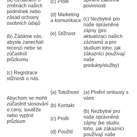
(c) Profil
změnách našich
povinnosti
podmínek nebo
(d) Marketing
zásad ochrany
(c) Nezbytné pro
a komunikace
osobních údajů
naše oprávněné
zájmy (pro
(e) Stížnost
(b) Žádáme vás,
aktualizaci našich
abyste zanechali
záznamů a pro
recenzi nebo se
studium toho, jak
zúčastnili
zákazníci používají
průzkumu
naše
produkty/služby)
(c) Registrace
stížnosti u nás.
(a) Totožnost
(a) Plnění smlouvy s
Abychom se mohli
vámi
zúčastnit slosování
(b) Kontakt
o ceny, soutěže
(b) Nezbytné pro
nebo vyplnit
naše oprávněné
(c) Profil
průzkum
zájmy (ke studiu
toho, jak zákazníci
(d) Použití
používají naše