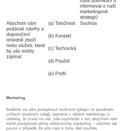
naše podnikání a
informovat o naší
marketingové
strategii)
Abychom vám
(a) Totožnost
Souhlas
podávali návrhy a
doporučení
(b) Kontakt
ohledně zboží
nebo služeb, které
(c) Technická
by vás mohly
zajímat
(d) Použití
(e) Profil
Marketing
Snažíme se vám poskytnout možnosti týkající se používání
určitých osobních údajů, zejména v oblasti marketingu a
reklamy. Je zcela na vás, zda souhlasíte s tím, abychom vám
mohli poskytovat přímý elektronický marketing – učiníme tak
pouze v případě, že jste nám k tomu dali souhlas.