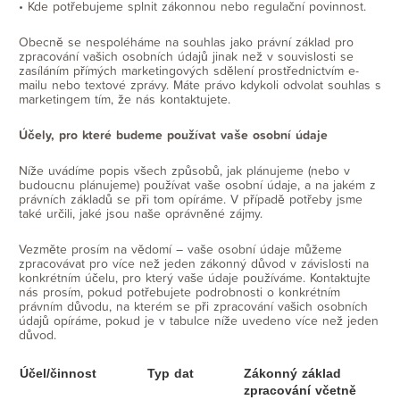
• Kde potřebujeme splnit zákonnou nebo regulační povinnost.
Obecně se nespoléháme na souhlas jako právní základ pro
zpracování vašich osobních údajů jinak než v souvislosti se
zasíláním přímých marketingových sdělení prostřednictvím e-
mailu nebo textové zprávy. Máte právo kdykoli odvolat souhlas s
marketingem tím, že nás kontaktujete.
Účely, pro které budeme používat vaše osobní údaje
Níže uvádíme popis všech způsobů, jak plánujeme (nebo v
budoucnu plánujeme) používat vaše osobní údaje, a na jakém z
právních základů se při tom opíráme. V případě potřeby jsme
také určili, jaké jsou naše oprávněné zájmy.
Vezměte prosím na vědomí – vaše osobní údaje můžeme
zpracovávat pro více než jeden zákonný důvod v závislosti na
konkrétním účelu, pro který vaše údaje používáme. Kontaktujte
nás prosím, pokud potřebujete podrobnosti o konkrétním
právním důvodu, na kterém se při zpracování vašich osobních
údajů opíráme, pokud je v tabulce níže uvedeno více než jeden
důvod.
Účel/činnost
Typ dat
Zákonný základ
zpracování včetně