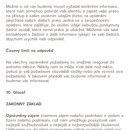
Možná si od vás budeme muset vyžádat konkrétní informace,
které nám pomohou potvrdit vaši identitu a zajistit vaše právo
na přístup k vašim osobním údajům (nebo na uplatnění
jakýchkoli vašich dalších práv). Jedná se o bezpečnostní
opatření, které zajišťuje, že osobní údaje nebudou poskytnuty
žádné osobě, která nemá právo je obdržet. Můžeme vás také
kontaktovat s žádostí o další informace týkající se vaší žádosti,
abychom urychlili naši odpověď.
Časový limit na odpověď
Na všechny oprávněné požadavky se snažíme reagovat do
jednoho měsíce. Někdy nám to může trvat déle než měsíc,
pokud je váš požadavek obzvláště složitý nebo jste vznesli více
požadavků. V takovém případě vás budeme informovat a
budeme vás informovat.
10. Glosář
ZÁKONNÝ ZÁKLAD
Oprávněný zájem
znamená zájem našeho podnikání o vedení a
řízení našeho podnikání, což nám umožňuje poskytovat vám
nejlepší službu/produkt a nejlepší a nejbezpečnější zkušenost.
Ujišťujeme se, že před zpracováním vašich osobních údajů pro