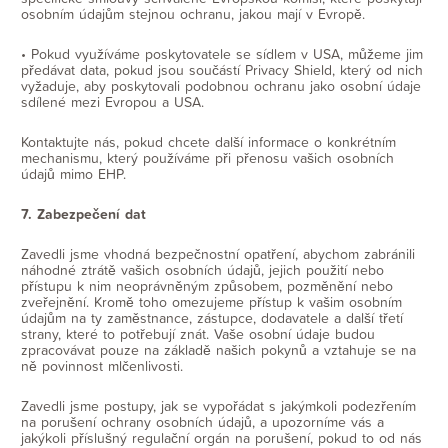
osobním údajům stejnou ochranu, jakou mají v Evropě.
• Pokud využíváme poskytovatele se sídlem v USA, můžeme jim
předávat data, pokud jsou součástí Privacy Shield, který od nich
vyžaduje, aby poskytovali podobnou ochranu jako osobní údaje
sdílené mezi Evropou a USA.
Kontaktujte nás, pokud chcete další informace o konkrétním
mechanismu, který používáme při přenosu vašich osobních
údajů mimo EHP.
7. Zabezpečení dat
Zavedli jsme vhodná bezpečnostní opatření, abychom zabránili
náhodné ztrátě vašich osobních údajů, jejich použití nebo
přístupu k nim neoprávněným způsobem, pozměnění nebo
zveřejnění. Kromě toho omezujeme přístup k vašim osobním
údajům na ty zaměstnance, zástupce, dodavatele a další třetí
strany, které to potřebují znát. Vaše osobní údaje budou
zpracovávat pouze na základě našich pokynů a vztahuje se na
ně povinnost mlčenlivosti.
Zavedli jsme postupy, jak se vypořádat s jakýmkoli podezřením
na porušení ochrany osobních údajů, a upozorníme vás a
jakýkoli příslušný regulační orgán na porušení, pokud to od nás