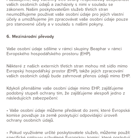
vašich osobních údajů a zacházely s nimi v souladu se
zákonem. Našim poskytovatelům služeb třetích stran
neumožňujeme používat vaše osobní údaje pro jejich vlastní
účely a umožňujeme jim zpracovávat vaše osobní údaje pouze
pro stanovené účely a v souladu s našimi pokyny.
6. Mezinárodní převody
Vaše osobní údaje sdílíme v rámci skupiny Beaphar v rámci
Evropského hospodářského prostoru (EHP).
Některé z našich externích třetích stran mohou mít sídlo mimo
Evropský hospodářský prostor (EHP), takže jejich zpracování
vašich osobních údajů bude zahrnovat přenos údajů mimo EHP.
Kdykoli přenášíme vaše osobní údaje mimo EHP, zajišťujeme
podobný stupeň ochrany tím, že zajišťujeme alespoň jedno z
následujících zabezpečení:
• Vaše osobní údaje můžeme předávat do zemí, které Evropská
komise považuje za země poskytující odpovídající úroveň
ochrany osobních údajů.
• Pokud využíváme určité poskytovatele služeb, můžeme použít
specifické smlouvy schválené Evropskou komisí, které poskytují