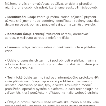
Můžeme o vás shromažďovat, používat, ukládat a přenášet
různé druhy osobních údajů, které jsme seskupili následovně:
• Identifikační údaje
zahrnují jméno, rodné příjmení, příjmení,
uživatelské jméno nebo podobný identifikátor, rodinný stav, titul,
datum narození, pohlaví, pracovní zařazení a zaměstnavatele.
• Kontaktní údaje
zahrnují fakturační adresu, doručovací
adresu, e-mailovou adresu a telefonní čísla.
• Finanční údaje
zahrnují údaje o bankovním účtu a platební
kartě.
• Údaje o transakcích
zahrnují podrobnosti o platbách vám a
od vás a další podrobnosti o produktech a službách, které jste
si od nás zakoupili.
• Technické údaje
zahrnují adresu internetového protokolu (IP),
vaše přihlašovací údaje, typ a verzi prohlížeče, nastavení a
umístění časového pásma, typy a verze zásuvných modulů
prohlížeče, operační systém a platformu a další technologie na
zařízeních, která používáte k přístupu na naše webové stránky
• Údaje o profilu
zahrnují vaše uživatelské jméno a heslo, vámi
provedené nákupy nebo objednávky, vaše zájmy, preference,