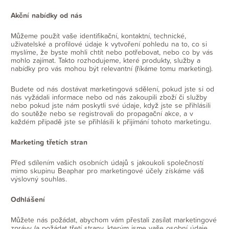
Akční nabídky od nás
Můžeme použít vaše identifikační, kontaktní, technické,
uživatelské a profilové údaje k vytvoření pohledu na to, co si
myslíme, že byste mohli chtít nebo potřebovat, nebo co by vás
mohlo zajímat. Takto rozhodujeme, které produkty, služby a
nabídky pro vás mohou být relevantní (říkáme tomu marketing).
Budete od nás dostávat marketingová sdělení, pokud jste si od
nás vyžádali informace nebo od nás zakoupili zboží či služby
nebo pokud jste nám poskytli své údaje, když jste se přihlásili
do soutěže nebo se registrovali do propagační akce, a v
každém případě jste se přihlásili k přijímání tohoto marketingu.
Marketing třetích stran
Před sdílením vašich osobních údajů s jakoukoli společností
mimo skupinu Beaphar pro marketingové účely získáme váš
výslovný souhlas.
Odhlášení
Můžete nás požádat, abychom vám přestali zasílat marketingové
zprávy (a požádat třetí strany, kterým jsme vaše osobní údaje