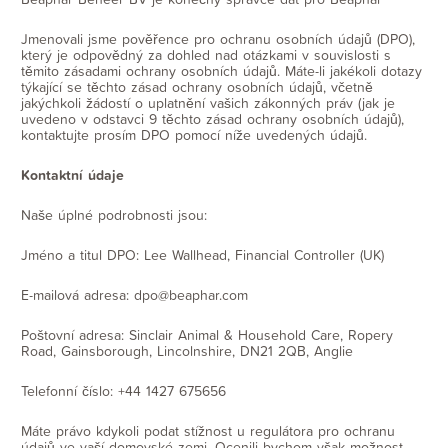
Jmenovali jsme pověřence pro ochranu osobních údajů (DPO),
který je odpovědný za dohled nad otázkami v souvislosti s
těmito zásadami ochrany osobních údajů. Máte-li jakékoli dotazy
týkající se těchto zásad ochrany osobních údajů, včetně
jakýchkoli žádostí o uplatnění vašich zákonných práv (jak je
uvedeno v odstavci 9 těchto zásad ochrany osobních údajů),
kontaktujte prosím DPO pomocí níže uvedených údajů.
Kontaktní údaje
Naše úplné podrobnosti jsou:
Jméno a titul DPO: Lee Wallhead, Financial Controller (UK)
E-mailová adresa: dpo@beaphar.com
Poštovní adresa: Sinclair Animal & Household Care, Ropery
Road, Gainsborough, Lincolnshire, DN21 2QB, Anglie
Telefonní číslo: +44 1427 675656
Máte právo kdykoli podat stížnost u regulátora pro ochranu
údajů ve vaší domovské zemi. Ocenili bychom však možnost