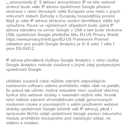
„_anonymizeIp ()“. S aktivací anonymizace IP na této webové
stránce bude vaše IP adresa společností Google předem
zkrácena v rámci členských států Evropské unie nebo v jiných
smluvních státech Dohody o Evropský hospodářský prostor
Když je vaše IP adresa zkrácena, osobní identifikace může být
vyloučena. Pouze ve výjimečných případech bude úplná IP
adresa odeslána na server Google v USA a tam bude zkrácena
USA, společnost Google předložila štítu EU-US Privacy Shield,
https://www.privacyshield.gov/EU-US Framework Právním
základem pro použití Google Analytics je čl. 6 odst. 1 věta 1
písm DS-GVO.2
IP adresa přenášená službou Google Analytics v rámci služby
Google Analytics nebude sloučena s jinými údaji poskytnutými
společností Google.
Ukládání souborů cokie můžete zabránit odpovídajícím
nastavením softwaru vašeho prohlížeče; mějte však na paměti,
že pokud tak učiníte, možná nebudete moci využívat všechny
funkce této webové stránky v maximální možné míře. Kromě
toho můžete zabránit shromažďování údajů generovaných
souborem cookie a souvisejících s vaším používáním webové
stránky společností Google (včetně vaší IP adresy), jakož i
zpracování těchto údajů společností Google pomocí zásuvného
modulu prohlížeče dostupného pod následující odkaz. ve
stažení a instalaci: