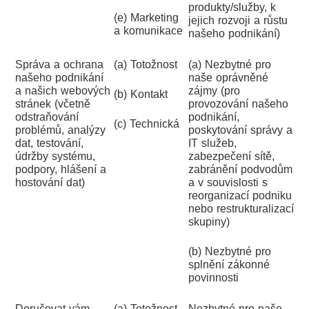
produkty/služby, k
(e) Marketing
jejich rozvoji a růstu
a komunikace
našeho podnikání)
Správa a ochrana
(a) Totožnost
(a) Nezbytné pro
našeho podnikání
naše oprávněné
a našich webových
zájmy (pro
(b) Kontakt
stránek (včetně
provozování našeho
odstraňování
podnikání,
(c) Technická
problémů, analýzy
poskytování správy a
dat, testování,
IT služeb,
údržby systému,
zabezpečení sítě,
podpory, hlášení a
zabránění podvodům
hostování dat)
a v souvislosti s
reorganizací podniku
nebo restrukturalizací
skupiny)
(b) Nezbytné pro
splnění zákonné
povinnosti
Doručovat vám
(a) Totožnost
Nezbytné pro naše