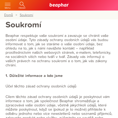
Menu
Hledat
Domů
Soukromí
Soukromí
Beaphar respektuje vaše soukromí a zavazuje se chránit vaše
osobní údaje. Tyto zásady ochrany osobních údajů vás budou
informovat o tom, jak se staráme o vaše osobní údaje, bez
ohledu na to, jak s námi navážete kontakt – například
prostřednictvím našich webových stránek, e-mailem, telefonicky,
na sociálních sítích nebo tváří v tvář. Zásady vás informují o
vašich právech na ochranu soukromí a o tom, jak vás zákony
chrání.
1. Důležité informace a kdo jsme
Účel těchto zásad ochrany osobních údajů
Cílem těchto zásad ochrany osobních údajů je poskytnout vám
informace o tom, jak společnost Beaphar shromažďuje a
zpracovává vaše osobní údaje, včetně jakýchkoli údajů, které
můžete poskytnout, když se (pokud je to možné) přihlásíte k
odběru jednoho nebo více newsletterů nebo seznamů příjemců,
zakoupíte produkt nebo službu, zúčastníte se soutěž nebo