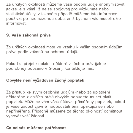
Za určitých okolností můžeme vaše osobní údaje anonymizovat
(takže je s vámi již nelze spojovat) pro výzkumné nebo
statistické účely, v takovém případě můžeme tyto informace
používat po neomezenou dobu, aniž bychom vás museli dále
informovat.
9. Vaše zákonná práva
Za určitých okolností máte ve vztahu k vašim osobním údajům
práva podle zákonů na ochranu údajů.
Pokud si přejete uplatnit některé z těchto práv (jak je
podrobněji popsáno v Glosáři), kontaktujte nás.
Obvykle není vyžadován žádný poplatek
Za přístup ke svým osobním údajům (nebo za uplatnění
některého z dalších práv) obvykle nebudete muset platit
poplatek. Můžeme vám však účtovat přiměřený poplatek, pokud
je vaše žádost zjevně neopodstatněná, opakující se nebo
nepřiměřená. Případně můžeme za těchto okolností odmítnout
vyhovět vaší žádosti.
Co od vás můžeme potřebovat