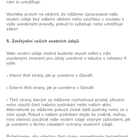
nám to umožňuje.
Vezměte prosím na vědomí, že můžeme zpracovávat vaše
osobní údaje bez vašeho vědomí nebo souhlasu v souladu s
výše uvedenými pravidly, pokud to vyžaduje nebo umožňuje
zákon.
5. Zveřejnění vašich osobních údajů
Vaše osobní údaje možná budeme muset sdílet s níže
uvedenými stranami pro účely uvedené v tabulce v odstavci 4
výše.
• Interní třetí strany, jak je uvedeno v Glosáři.
• Externí třetí strany, jak je uvedeno v Glosáři.
• Třetí strany, kterým se můžeme rozhodnout prodat, převést
nebo sloučit části našeho podnikání nebo našich aktiv.
Alternativně se můžeme pokusit získat další podniky nebo se s
nimi spojit. Pokud v našem podnikání dojde ke změně, mohou
noví vlastníci používat vaše osobní údaje stejným způsobem, jak
je uvedeno v těchto zásadách ochrany osobních údajů.
Požadujeme, aby všechny třetí strany respektovaly bezpečnost