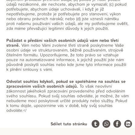
údajů nezákonné, ale nechcete, abychom je vymazali; (c) pokud
potřebujete, abychom údaje uchovávali, i když je již
nepotřebujeme, protože je potřebujete pro stanovení, výkon
nebo obranu právních nároků; nebo (d) jste vznesli námitku
proti našemu používání vašich údajů, ale my potřebujeme ověřit,
zda máme převažující legitimní důvody k jejich použití.
Požádat o předání vašich osobních údajů vám nebo třetí
straně.
Vám nebo Vámi zvolené třetí straně poskytneme Vaše
osobní údaje ve strukturovaném, běžně používaném, strojově
čitelném formátu. Upozorňujeme, že toto právo se vztahuje
pouze na automatizované informace, k jejichž použití jste nám
původně poskytli souhlas nebo kde jsme tyto informace použili
k plnění smlouvy s vámi.
Odvolat souhlas kdykoli, pokud se spoléháme na souhlas se
zpracováním vašich osobních údajů.
To však neovlivní
zákonnost jakéhokoli zpracování provedeného před odvoláním
svého souhlasu. Pokud svůj souhlas odvoláte, je možné, že vám
nebudeme moci poskytovat určité produkty nebo služby. Pokud
k tomu dojde, upozorníme vás v době, kdy svůj souhlas
odvoláte.</
Sdílet tuto stránku