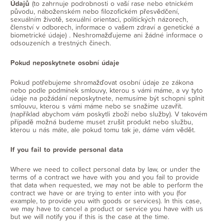
Údajů
(to zahrnuje podrobnosti o vaší rase nebo etnickém
původu, náboženském nebo filozofickém přesvědčení,
sexuálním životě, sexuální orientaci, politických názorech,
členství v odborech, informace o vašem zdraví a genetické a
biometrické údaje) . Neshromažďujeme ani žádné informace o
odsouzeních a trestných činech.
Pokud neposkytnete osobní údaje
Pokud potřebujeme shromažďovat osobní údaje ze zákona
nebo podle podmínek smlouvy, kterou s vámi máme, a vy tyto
údaje na požádání neposkytnete, nemusíme být schopni splnit
smlouvu, kterou s vámi máme nebo se snažíme uzavřít.
(například abychom vám poskytli zboží nebo služby). V takovém
případě možná budeme muset zrušit produkt nebo službu,
kterou u nás máte, ale pokud tomu tak je, dáme vám vědět.
If you fail to provide personal data
Where we need to collect personal data by law, or under the
terms of a contract we have with you and you fail to provide
that data when requested, we may not be able to perform the
contract we have or are trying to enter into with you (for
example, to provide you with goods or services). In this case,
we may have to cancel a product or service you have with us
but we will notify you if this is the case at the time.