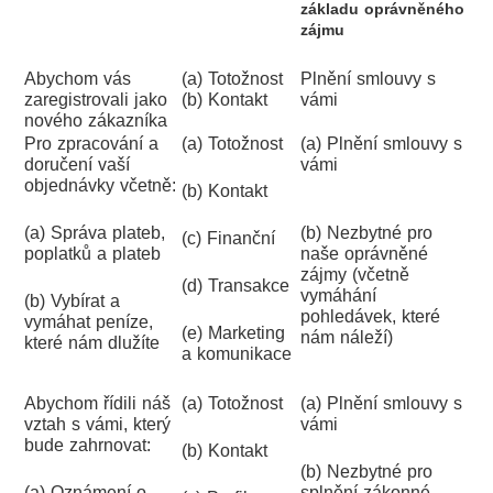
základu oprávněného
zájmu
Abychom vás
(a) Totožnost
Plnění smlouvy s
zaregistrovali jako
(b) Kontakt
vámi
nového zákazníka
Pro zpracování a
(a) Totožnost
(a) Plnění smlouvy s
doručení vaší
vámi
objednávky včetně:
(b) Kontakt
(a) Správa plateb,
(b) Nezbytné pro
(c) Finanční
poplatků a plateb
naše oprávněné
zájmy (včetně
(d) Transakce
vymáhání
(b) Vybírat a
pohledávek, které
vymáhat peníze,
(e) Marketing
nám náleží)
které nám dlužíte
a komunikace
Abychom řídili náš
(a) Totožnost
(a) Plnění smlouvy s
vztah s vámi, který
vámi
bude zahrnovat:
(b) Kontakt
(b) Nezbytné pro
(a) Oznámení o
splnění zákonné