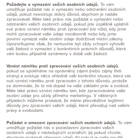
Požádejte o vymazání vašich osobních údajů.
To vám
umožňuje požádat nás o vymazání nebo odstranění osobních
údajů, pokud neexistuje dobrý důvod, abychom je nadále
zpracovávali. Máte také právo nás požádat o vymazání nebo
odstranění vašich osobních údajů, pokud jste úspěšně uplatnili
své právo vznést námitku proti zpracování (viz níže), kdy jsme
mohli zpracovávat vaše údaje nezákonně nebo kdy jsme
povinni vymazat vaše osobní údaje dodržovat místní zákony.
Upozorňujeme však, že nemusíme být vždy schopni vyhovět
vaší žádosti o vymazání z konkrétních právních důvodů, které
vám budou případně oznámeny v době vaší žádosti.
Vznést námitku proti zpracování vašich osobních údajů
,
pokud se spoléháme na oprávněný zájem (nebo zájmy třetí
strany) a existuje něco ohledně vaší konkrétní situace, která vás
nutí vznést námitku proti zpracování z tohoto důvodu, protože
se domníváte, že to má dopad na vaše základní práv a svobod.
Máte také právo vznést námitku tam, kde zpracováváme vaše
osobní údaje pro účely přímého marketingu. V některých
případech můžeme prokázat, že máme přesvědčivé legitimní
důvody pro zpracování vašich údajů, které převažují nad vašimi
právy a svobodami.
Požádat o omezení zpracování vašich osobních údajů.
To vám
umožňuje požádat nás o pozastavení zpracování vašich
osobních údajů v následujících scénářích: (a) pokud chcete,
abychom prokázali přesnost údajů; (b) pokud je naše použití