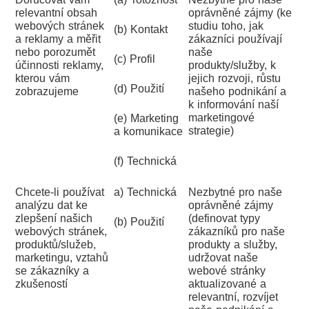
relevantní obsah
oprávněné zájmy (ke
webových stránek
studiu toho, jak
(b) Kontakt
a reklamy a měřit
zákazníci používají
nebo porozumět
naše
(c) Profil
účinnosti reklamy,
produkty/služby, k
kterou vám
jejich rozvoji, růstu
(d) Použití
zobrazujeme
našeho podnikání a
k informování naší
marketingové
(e) Marketing
strategie)
a komunikace
(f) Technická
Chcete-li používat
a) Technická
Nezbytné pro naše
analýzu dat ke
oprávněné zájmy
zlepšení našich
(definovat typy
(b) Použití
webových stránek,
zákazníků pro naše
produktů/služeb,
produkty a služby,
marketingu, vztahů
udržovat naše
se zákazníky a
webové stránky
zkušeností
aktualizované a
relevantní, rozvíjet