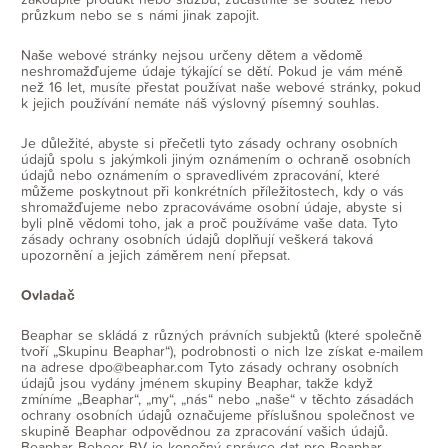
průzkum nebo se s námi jinak zapojit.
Naše webové stránky nejsou určeny dětem a vědomě
neshromažďujeme údaje týkající se dětí. Pokud je vám méně
než 16 let, musíte přestat používat naše webové stránky, pokud
k jejich používání nemáte náš výslovný písemný souhlas.
Je důležité, abyste si přečetli tyto zásady ochrany osobních
údajů spolu s jakýmkoli jiným oznámením o ochraně osobních
údajů nebo oznámením o spravedlivém zpracování, které
můžeme poskytnout při konkrétních příležitostech, kdy o vás
shromažďujeme nebo zpracováváme osobní údaje, abyste si
byli plně vědomi toho, jak a proč používáme vaše data. Tyto
zásady ochrany osobních údajů doplňují veškerá taková
upozornění a jejich záměrem není přepsat.
Ovladač
Beaphar se skládá z různých právních subjektů (které společně
tvoří „Skupinu Beaphar“), podrobnosti o nich lze získat e-mailem
na adrese dpo@beaphar.com Tyto zásady ochrany osobních
údajů jsou vydány jménem skupiny Beaphar, takže když
zmíníme „Beaphar“, „my“, „nás“ nebo „naše“ v těchto zásadách
ochrany osobních údajů označujeme příslušnou společnost ve
skupině Beaphar odpovědnou za zpracování vašich údajů.
Beaphar Beheer BV je konečný správce dat pro Beaphar