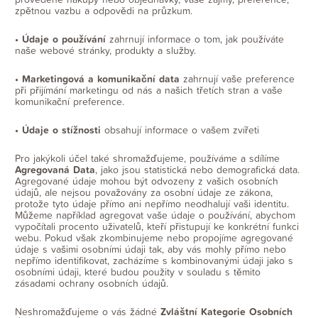
zpětnou vazbu a odpovědi na průzkum.
• Údaje o používání
zahrnují informace o tom, jak používáte
naše webové stránky, produkty a služby.
• Marketingová a komunikační data
zahrnují vaše preference
při přijímání marketingu od nás a našich třetích stran a vaše
komunikační preference.
• Údaje o stížnosti
obsahují informace o vašem zvířeti
Pro jakýkoli účel také shromažďujeme, používáme a sdílíme
Agregovaná Data
, jako jsou statistická nebo demografická data.
Agregované údaje mohou být odvozeny z vašich osobních
údajů, ale nejsou považovány za osobní údaje ze zákona,
protože tyto údaje přímo ani nepřímo neodhalují vaši identitu.
Můžeme například agregovat vaše údaje o používání, abychom
vypočítali procento uživatelů, kteří přistupují ke konkrétní funkci
webu. Pokud však zkombinujeme nebo propojíme agregované
údaje s vašimi osobními údaji tak, aby vás mohly přímo nebo
nepřímo identifikovat, zacházíme s kombinovanými údaji jako s
osobními údaji, které budou použity v souladu s těmito
zásadami ochrany osobních údajů.
Neshromažďujeme o vás žádné
Zvláštní Kategorie Osobních