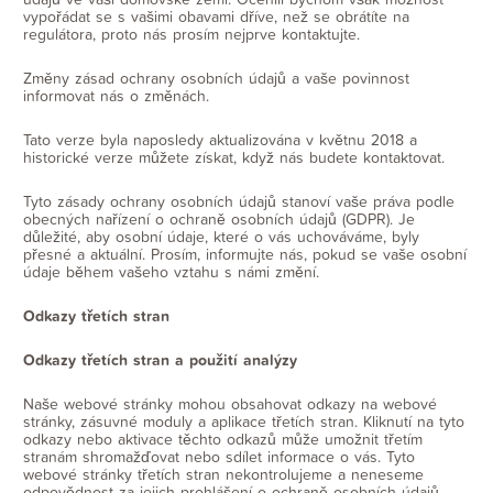
vypořádat se s vašimi obavami dříve, než se obrátíte na
regulátora, proto nás prosím nejprve kontaktujte.
Změny zásad ochrany osobních údajů a vaše povinnost
informovat nás o změnách.
Tato verze byla naposledy aktualizována v květnu 2018 a
historické verze můžete získat, když nás budete kontaktovat.
Tyto zásady ochrany osobních údajů stanoví vaše práva podle
obecných nařízení o ochraně osobních údajů (GDPR). Je
důležité, aby osobní údaje, které o vás uchováváme, byly
přesné a aktuální. Prosím, informujte nás, pokud se vaše osobní
údaje během vašeho vztahu s námi změní.
Odkazy třetích stran
Odkazy třetích stran a použití analýzy
Naše webové stránky mohou obsahovat odkazy na webové
stránky, zásuvné moduly a aplikace třetích stran. Kliknutí na tyto
odkazy nebo aktivace těchto odkazů může umožnit třetím
stranám shromažďovat nebo sdílet informace o vás. Tyto
webové stránky třetích stran nekontrolujeme a neneseme
odpovědnost za jejich prohlášení o ochraně osobních údajů.