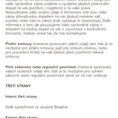
naše oprávněné zájmy zvážíme a vyvážíme jakýkoli potenciální
dopad na vás (pozitivní i negativní) a na vaše práva.
Nepoužíváme vaše osobní údaje k činnostem, kde jsou naše
zájmy převažovány dopadem na vás (pokud nemáme váš
souhlas nebo nám to zákon jinak vyžaduje či nepovoluje). Další
informace o tom, jak posuzujeme naše oprávněné zájmy s
ohledem na možný dopad na vás v souvislosti s konkrétními
činnostmi, můžete získat tak, že nás kontaktujete
Plnění smlouvy
znamená zpracování vašich údajů tam, kde je to
nezbytné pro plnění smlouvy, jejíž jste smluvní stranou, nebo
pro provedení kroků na vaši žádost před uzavřením takové
smlouvy.
Plnit zákonnou nebo regulační povinnost
znamená zpracování
vašich osobních údajů tam, kde je to nezbytné pro splnění
zákonné nebo regulační povinnosti, které se na nás vztahuje.
TŘETÍ STRANY
Interní třetí strany
Další společnosti ve skupině Beaphar.
Externí třetí strany