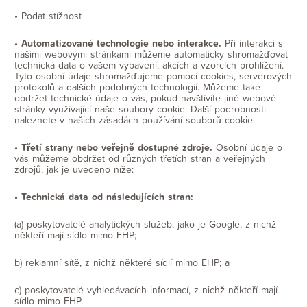
• Podat stížnost
• Automatizované technologie nebo interakce.
Při interakci s
našimi webovými stránkami můžeme automaticky shromažďovat
technická data o vašem vybavení, akcích a vzorcích prohlížení.
Tyto osobní údaje shromažďujeme pomocí cookies, serverových
protokolů a dalších podobných technologií. Můžeme také
obdržet technické údaje o vás, pokud navštívíte jiné webové
stránky využívající naše soubory cookie. Další podrobnosti
naleznete v našich zásadách používání souborů cookie.
• Třetí strany nebo veřejně dostupné zdroje.
Osobní údaje o
vás můžeme obdržet od různých třetích stran a veřejných
zdrojů, jak je uvedeno níže:
• Technická data od následujících stran:
(a) poskytovatelé analytických služeb, jako je Google, z nichž
někteří mají sídlo mimo EHP;
b) reklamní sítě, z nichž některé sídlí mimo EHP; a
c) poskytovatelé vyhledávacích informací, z nichž někteří mají
sídlo mimo EHP.