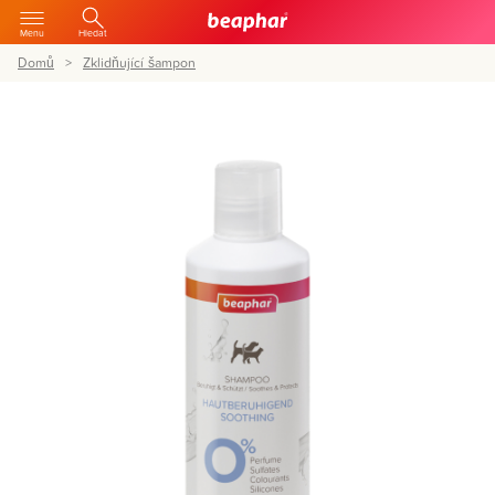
Menu
Hledat
Domů
Zklidňující šampon