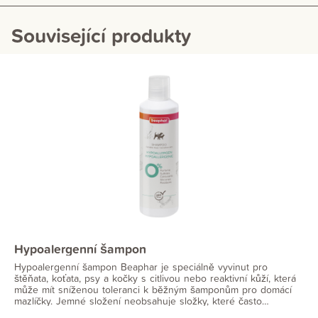
Související produkty
Hypoalergenní šampon
Hypoalergenní šampon Beaphar je speciálně vyvinut pro
štěňata, koťata, psy a kočky s citlivou nebo reaktivní kůží, která
může mít sníženou toleranci k běžným šamponům pro domácí
mazlíčky. Jemné složení neobsahuje složky, které často
způsobují kožní reakce. Jemně čistí a chrání bez změny pH