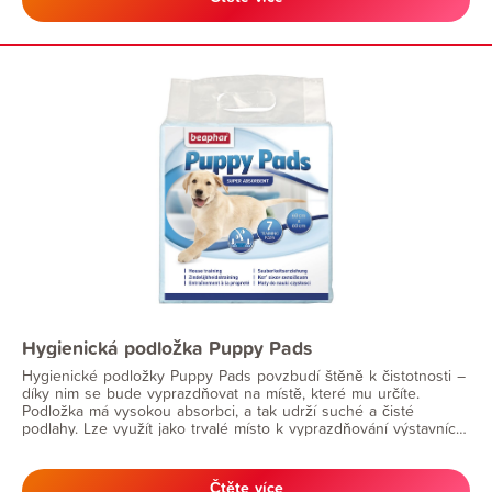
Hygienická podložka Puppy Pads
Hygienické podložky Puppy Pads povzbudí štěně k čistotnosti –
díky nim se bude vyprazdňovat na místě, které mu určíte.
Podložka má vysokou absorbci, a tak udrží suché a čisté
podlahy. Lze využít jako trvalé místo k vyprazdňování výstavních
psů nebo jako podložka pod misky s vodou a krmivem.
Čtěte více