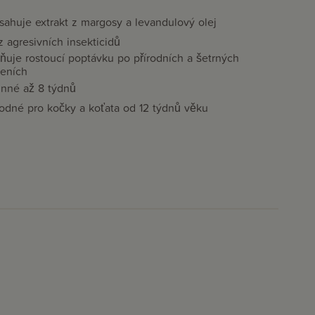
ahuje extrakt z margosy a levandulový olej
 agresivních insekticidů
ňuje rostoucí poptávku po přírodních a šetrných
šeních
inné až 8 týdnů
odné pro kočky a koťata od 12 týdnů věku