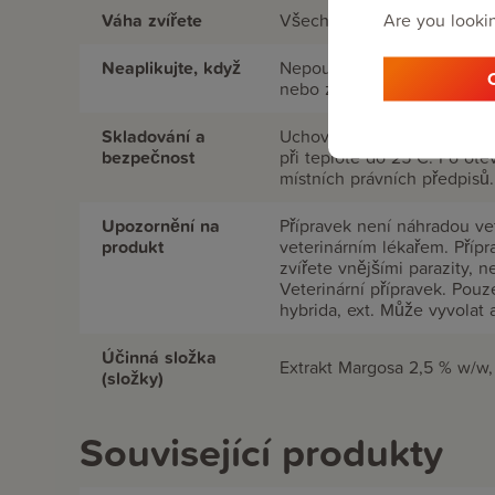
Are you lookin
Váha zvířete
Všechny váhy
Neaplikujte, když
Nepoužívejte u koček mlad
nebo zotavujících se zvířat 
Skladování a
Uchovávejte mimo dohled a
bezpečnost
při teplotě do 25°C. Po ote
místních právních předpisů.
Upozornění na
Přípravek není náhradou ve
produkt
veterinárním lékařem. Přípr
zvířete vnějšími parazity, 
Veterinární přípravek. Pouz
hybrida, ext. Může vyvolat 
Účinná složka
Extrakt Margosa 2,5 % w/w,
(složky)
Související produkty