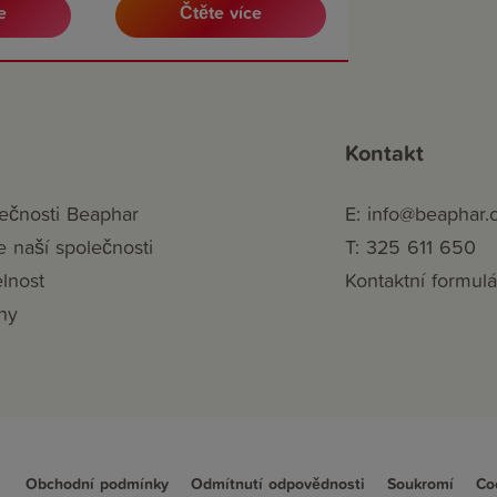
e
Čtěte více
Kontakt
ečnosti Beaphar
E: info@beaphar.
e naší společnosti
T: 325 611 650
elnost
Kontaktní formulá
ny
Obchodní podmínky
Odmítnutí odpovědnosti
Soukromí
Co