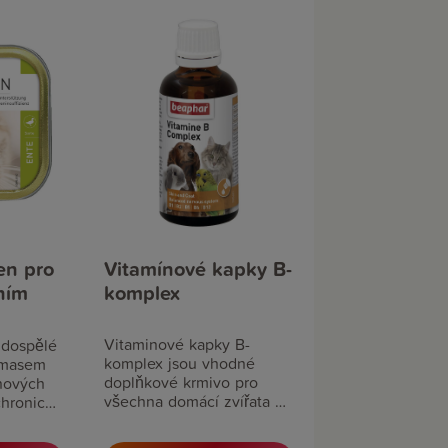
en pro
Vitamínové kapky B-
ním
komplex
Vitaminové kapky B-
 dospělé
komplex jsou vhodné
 masem
doplňkové krmivo pro
nových
všechna domácí zvířata –
chronické
psy, kočky, okrasné
tečnosti.
ptactvo a hlodavce.