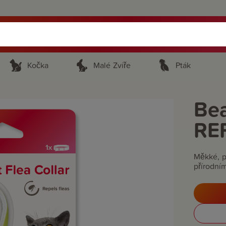
Kočka
Malé Zvíře
Pták
Bea
RE
Měkké, p
přírodním