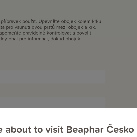
i přípravek použít. Upevněte obojek kolem krku
ta pro vsunutí dvou prstů mezi obojek a krk.
zapomeňte pravidelně kontrolovat a povolit
dný obal pro informaci, dokud obojek
e about to visit Beaphar Česko