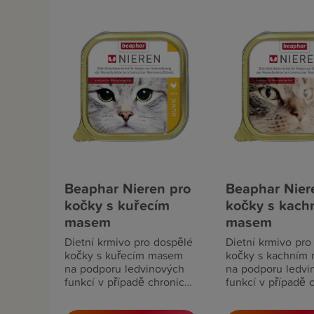
Beaphar Nieren pro
Beaphar Nier
kočky s kuřecím
kočky s kach
masem
masem
Dietní krmivo pro dospělé
Dietní krmivo pro
kočky s kuřecím masem
kočky s kachním
na podporu ledvinových
na podporu ledvi
funkcí v případě chronické
funkcí v případě 
ledvinové nedostatečnosti.
ledvinové nedosta