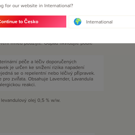
g for our website in International?
ších 12 týdnů. Nepoužívejte u nemocných
Continue to Česko
International
a kojících koček.
 dosah dětí. Uchovávejte v původním obalu,
vření ihned použijte. Odpad likvidujte podle
terinární péče a léčiv doporučených
avek je určen ke snížení rizika napadení
nejedná se o repelentní nebo léčivý přípravek.
e pro zvířata. Obsahuje Lavender, Lavandula
alergickou reakci.
 levandulový olej 0,5 % w/w.