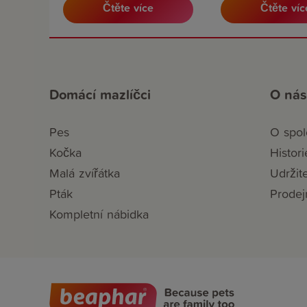
Čtěte více
Čtěte víc
Domácí mazlíčci
O nás
Pes
O spol
Kočka
Histori
Malá zvířátka
Udržit
Pták
Prodej
Kompletní nábidka