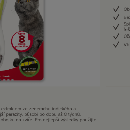
Obs
Bez
Spl
ře
Úč
Vh
 extraktem ze zederachu indického a
jší parazity, působí po dobu až 8 týdnů.
bojku na zvíře. Pro nejlepší výsledky použijte