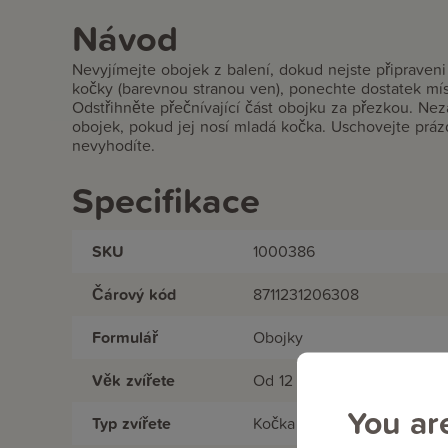
Návod
Nevyjímejte obojek z balení, dokud nejste připraven
kočky (barevnou stranou ven), ponechte dostatek mís
Odstřihněte přečnívající část obojku za přezkou. Ne
obojek, pokud jej nosí mladá kočka. Uschovejte práz
nevyhodíte.
Specifikace
SKU
1000386
Čárový kód
8711231206308
Formulář
Obojky
Věk zvířete
Od 12 týdnů
You ar
Typ zvířete
Kočka