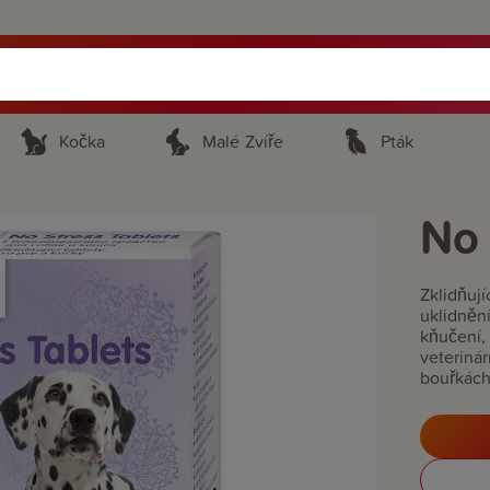
Kočka
Malé Zvíře
Pták
No 
Zklidňují
uklidněn
kňučení, 
veterinár
bouřkách