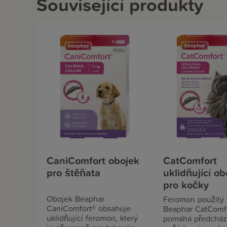
Související produkty
CaniComfort obojek
CatComfort
pro štěňata
uklidňující ob
pro kočky
Obojek Beaphar
Feromon použitý
CaniComfort® obsahuje
Beaphar CatComf
uklidňující feromon, který
pomáhá předcház