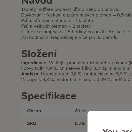
Návod
Tablety můžete podávat přímo nebo do krmiva.
Dávkování: Kočkám a psům malých plemen – 0,5 tab
Psům středních plemen – 1 tableta
Psům velkých plemen – 2 tablety
Účinek se projeví za 1,5 hodiny po požití. Aplikaci 
2,5 hodinách. Nepodávejte více jak 3x denně.
Složení
Ingredience
:
Vedlejší produkty rostlinného původu (l
lipový květ 4,9 %, chmelové šišky 3,3 %), mléko a mlé
Analýza
:
Hrubý protein 7,8 %, hrubá vláknina 5,9 %, 
%, vápník 9,3 %, fosfor 6,3 %, sodík 0,29 %, hořčík 0,1
Specifikace
Obsah
20 ks
SKU
13218
You ar