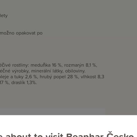
lety
je možno opakovat po
éčivé rostliny: meduňka 16 %, rozmarýn 8,1 %,
čné výrobky, minerální látky, obiloviny.
oleje a tuky 2,6 %, hrubý popel 28 %, vlhkost 8,3
7 %, draslík 1,3%.
e about to visit Beaphar Česko