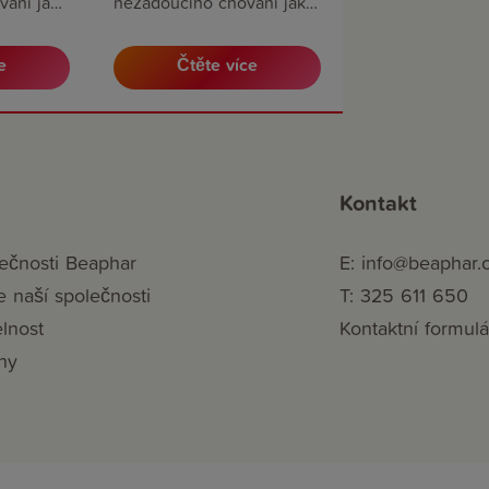
ání jako
nežádoucího chování jako
ukání,
je například štěkání, ničení
ktu,
nábytku, značkování nebo
e
Čtěte více
osti, a
pocity strachu a úzkosti.
m, které
Kontakt
ečnosti Beaphar
E: info@beaphar.
e naší společnosti
T: 325 611 650
elnost
Kontaktní formulá
ny