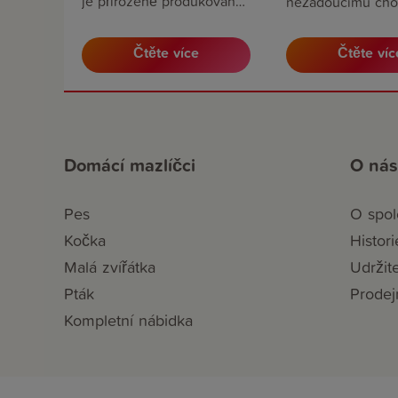
je přirozeně produkován
nežádoucímu chov
kojící fenou. Díky použití
je nadměrné mňo
tohoto feromonu dostává
vyhýbání se konta
pes prostřednitvím obojku
Čtěte více
Čtěte víc
obecné pocity úzk
nepřetržitou a uklidňující
to díky feromonů
zprávu, že kolem něj je
kočka rozpozná.
bezpečno
Domácí mazlíčci
O nás
Pes
O spol
Kočka
Histori
Malá zvířátka
Udržit
Pták
Prodej
Kompletní nábidka