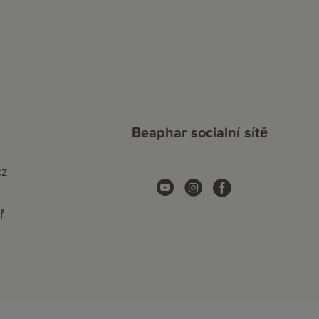
Beaphar socialní sítě
cz
ř