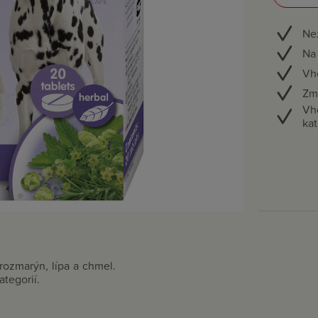
Ne
Na 
Vh
Zm
Vh
kat
rozmarýn, lípa a chmel.
tegorií.