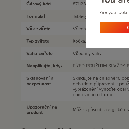
Čárový kód
8711231132188
Are you lookin
Formulář
Tablety
Věk zvířete
Všechny věkové kategorie
Typ zvířete
Kočka, Pes
Váha zvířete
Všechny váhy
Neaplikujte, když
PŘED POUŽITÍM SI VŽDY
Skladování a
Skladujte na chladném, do
bezpečnost
nebudete připraveni k použ
vyprázdnění vyhoďte obal v
domovního odpadu.
Upozornění na
Může způsobit alergické re
produkt