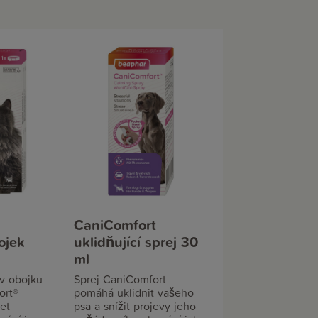
CaniComfort
ojek
uklidňující sprej 30
ml
 v obojku
Sprej CaniComfort
ort®
pomáhá uklidnit vašeho
et
psa a snížit projevy jeho