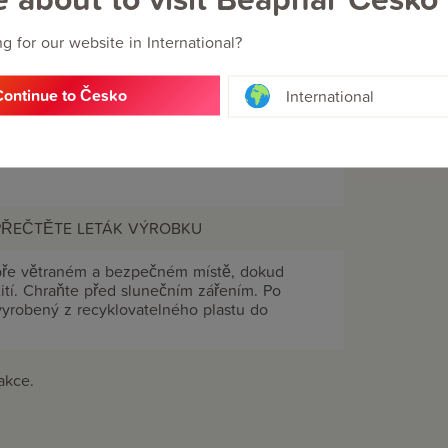
g for our website in International?
Continue to Česko
International
 PŘEČTĚTE LETÁK VÝROBKU
bře větraném a bezpečném místě, dokud
ití. Chraňte před slunečním zářením. Po
yrobený z recyklovatelného plastu do
akce.