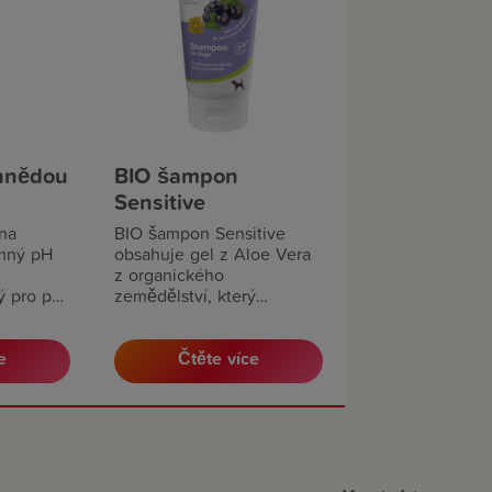
hnědou
BIO šampon
Sensitive
na
BIO šampon Sensitive
mný pH
obsahuje gel z Aloe Vera
z organického
́ pro psy
zemědělství, který
ě
hydratuje pokožku a
zanechává hebkou srst.
e
Čtěte více