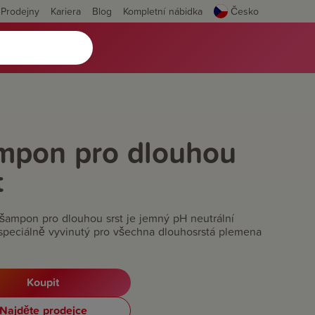
Prodejny
Kariera
Blog
Kompletní nábidka
Česko
mpon pro dlouhou
t
šampon pro dlouhou srst je jemný pH neutrální
peciálně vyvinutý pro všechna dlouhosrstá plemena
Koupit
Najděte prodejce