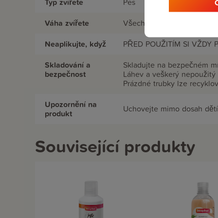
Typ zvířete
Pes
Váha zvířete
Všechny váhy
Neaplikujte, když
PŘED POUŽITÍM SI VŽDY
Skladování a
Skladujte na bezpečném mís
bezpečnost
Láhev a veškerý nepoužitý
Prázdné trubky lze recyklov
Upozornění na
Uchovejte mimo dosah dětí,
produkt
Související produkty