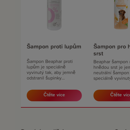
Šampon proti lupům
Šampon pro 
srst
Šampon Beaphar proti
Beaphar šampon 
lupům je speciálně
hnědou srst je je
vyvinutý tak, aby jemně
neutrální šampon
odstranil šupinky
speciálně vyvinuty
odumřelých kožních
se světle až tmav
buněk z kůže a srsti a
hnědou srstí.
poskytl ochranu před
Čtěte více
Čtěte víc
tvorbou nových lupů.
Zklidňuje, čistí a chrání
bez změny pH pokožky.