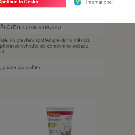
Continue to Česko
International
 PŘEČTĚTE LETÁK VÝROBKU
tě. Po otevření spotřebujte do 12 měsíců.
 přípravek vyhoďte do domovního odpadu.
at.
 pouze pro zvířata.