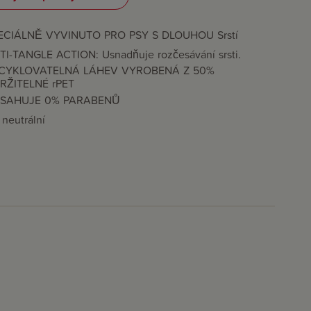
ECIÁLNĚ VYVINUTO PRO PSY S DLOUHOU Srstí
TI-TANGLE ACTION: Usnadňuje rozčesávání srsti.
CYKLOVATELNÁ LÁHEV VYROBENÁ Z 50%
RŽITELNÉ rPET
SAHUJE 0% PARABENŮ
neutrální