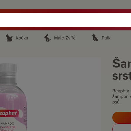
Kočka
Malé Zvíře
Pták
Ša
srs
Beaphar 
šampon s
psů.