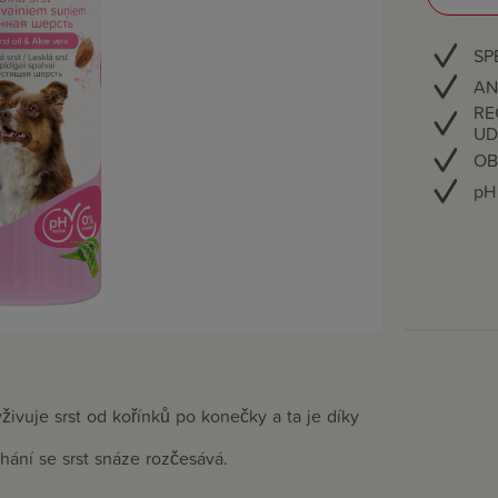
SP
AN
RE
UD
OB
pH 
ivuje srst od kořínků po konečky a ta je díky
chání se srst snáze rozčesává.