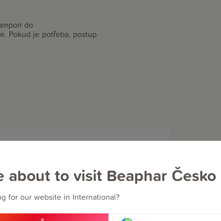
šampon do
te. Pokud je potřeba, postup
e about to visit Beaphar Česko
g for our website in International?