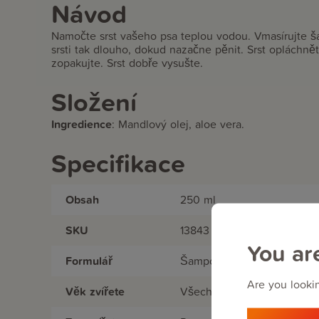
Návod
Namočte srst vašeho psa teplou vodou. Vmasírujte 
srsti tak dlouho, dokud nazačne pěnit. Srst opláchně
zopakujte. Srst dobře vysušte.
Složení
Ingredience
:
Mandlový olej, aloe vera.
Specifikace
Obsah
250 ml
SKU
13843
You ar
Formulář
Šampon
Are you lookin
Věk zvířete
Všechny věkové kategorie