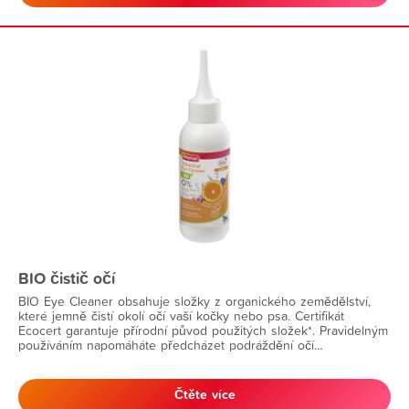
BIO čistič očí
BIO Eye Cleaner obsahuje složky z organického zemědělství,
které jemně čistí okolí očí vaší kočky nebo psa. Certifikát
Ecocert garantuje přírodní původ použitých složek*. Pravidelným
používáním napomáháte předcházet podráždění očí
způsobenému částečkami nečist v citlivém okolí očí.
Čtěte více