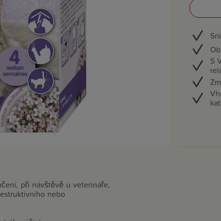
Sni
Obs
S 
rel
Zm
Vh
kat
ení, při návštěvě u veterináře,
destruktivního nebo