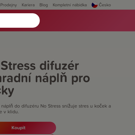
Prodejny
Kariera
Blog
Kompletní nábidka
Česko
Stress difuzér
radní náplň pro
čky
 náplň do difuzéru No Stress snižuje stres u koček a
e v klidu.
Koupit