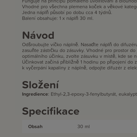
Funguje na principu pomalého uvolňování a dlouho
Vhodné pro všechna plemena koček a věkové katego
Jedna náplň působí po dobu cca 4 týdnů.
Balení obsahuje: 1 x náplň 30 ml.
Návod
Odšroubujte víčko náplně. Nasaďte náplň do difuzér
zasuňte zástrčku do zásuvky. Vhodné pro prostor d
optimálního účinku, zvolte zásuvku v místě, kde se n
Účinkovat začíná přibližně 1 hodinu po připojení do
k vyčerpání kapaliny z náplně, odpojte difuzér z elek
Složení
Ingredience
:
Ethyl-2,3-epoxy-3-fenylbutyrát, eukalypto
Specifikace
Obsah
30 ml