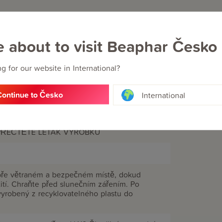
e about to visit Beaphar Česko
g for our website in International?
Continue to Česko
International
 PŘEČTĚTE LETÁK VÝROBKU
bře větraném a bezpečném místě, dokud
ití. Chraňte před slunečním zářením. Po
yrobený z recyklovatelného plastu do