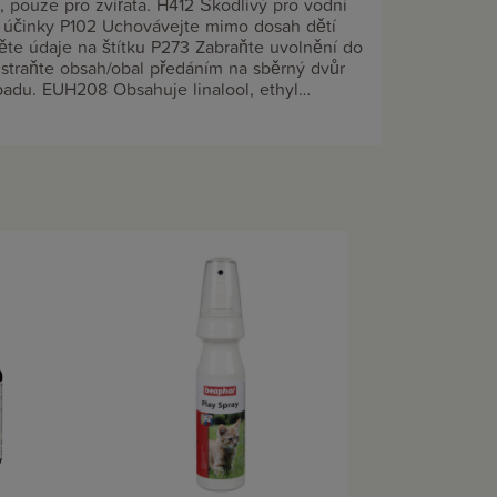
 pouze pro zvířata. H412 Škodlivý pro vodní
 účinky P102 Uchovávejte mimo dosah dětí
těte údaje na štítku P273 Zabraňte uvolnění do
dstraňte obsah/obal předáním na sběrný dvůr
adu. EUH208 Obsahuje linalool, ethyl
rian vegetal extract, eucalyptol