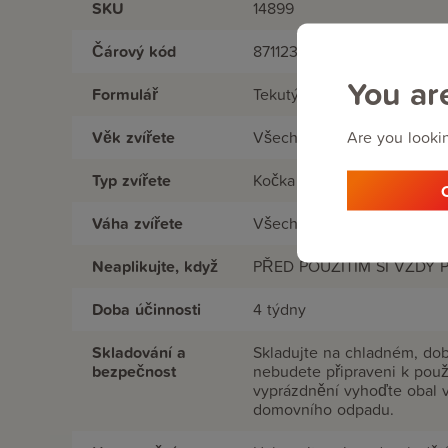
SKU
14899
Čárový kód
8711231148998
You ar
Formulář
Tekutý
Are you lookin
Věk zvířete
Všechny věkové kategorie
Typ zvířete
Kočka
Váha zvířete
Všechny váhy
Neaplikujte, když
PŘED POUŽITÍM SI VŽDY
Doba účinnosti
4 týdny
Skladování a
Skladujte na chladném, do
bezpečnost
nebudete připraveni k použ
vyprázdnění vyhoďte obal v
domovního odpadu.