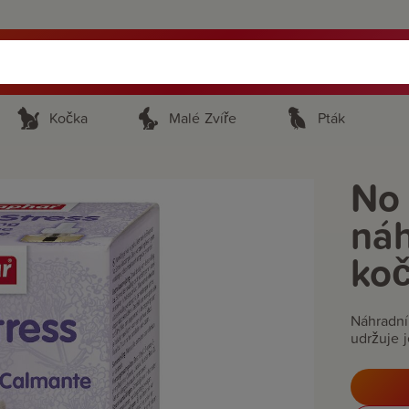
Kočka
Malé Zvíře
Pták
No 
náh
ko
Náhradní
udržuje j