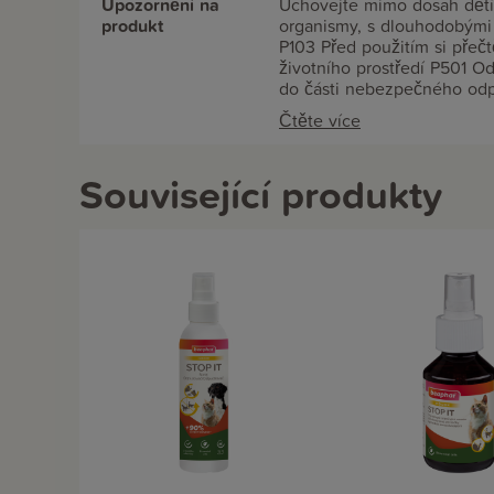
Upozornění na
Uchovejte mimo dosah dětí,
produkt
organismy, s dlouhodobými
P103 Před použitím si přeč
životního prostředí P501 O
do části nebezpečného odp
methylphenylglycidate, vale
Čtěte více
Související produkty