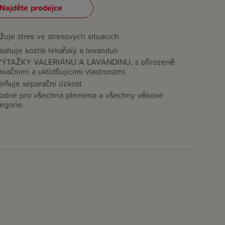
Najděte prodejce
žuje stres ve stresových situacích
ahuje kozlík lékařský a levanduli
VÝTAŽKY VALERIÁNU A LAVANDINU, s přirozeně
axačními a uklidňujícími vlastnostmi.
írňuje separační úzkost
odné pro všechna plemena a všechny věkové
egorie.