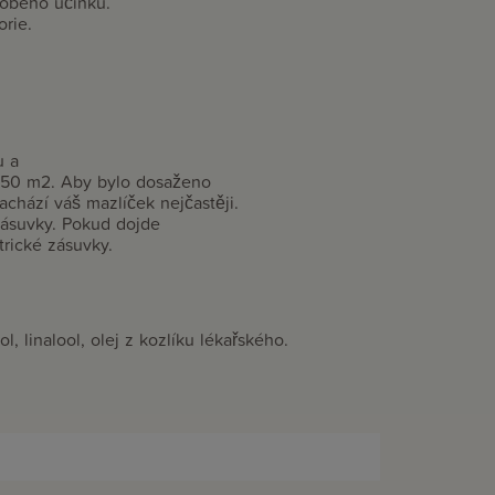
dobého účinku.
rie.
u a
o 50 m2. Aby bylo dosaženo
achází váš mazlíček nejčastěji.
 zásuvky. Pokud dojde
trické zásuvky.
l, linalool, olej z kozlíku lékařského.