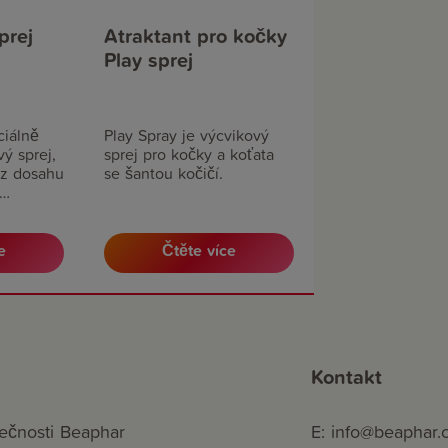
prej
Atraktant pro kočky
Play sprej
ciálně
Play Spray je výcvikový
ý sprej,
sprej pro kočky a koťata
y z dosahu
se šantou kočičí.
oucí.
e
Čtěte více
Kontakt
ečnosti Beaphar
E: info@beaphar.