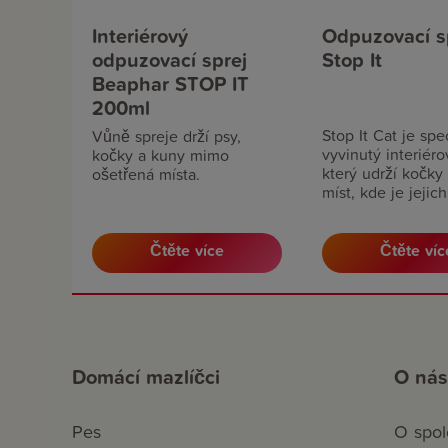
Interiérový
Odpuzovací s
odpuzovací sprej
Stop It
Beaphar STOP IT
200ml
Stop It Cat je spe
Vůně spreje drží psy,
vyvinutý interiérov
kočky a kuny mimo
který udrží kočk
ošetřená místa.
míst, kde je jejich
přítomnost nežád
Čtěte více
Čtěte víc
Domácí mazlíčci
O nás
Pes
O spol