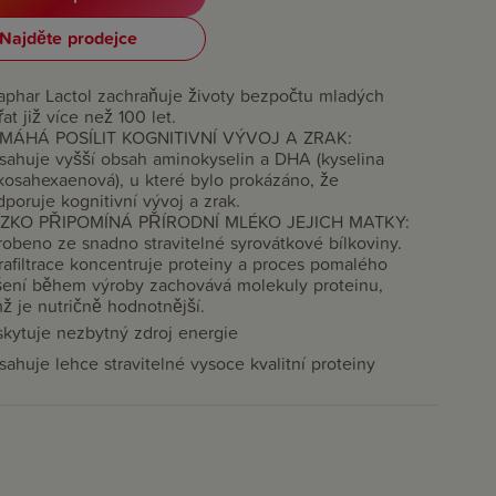
Najděte prodejce
aphar Lactol zachraňuje životy bezpočtu mladých
řat již více než 100 let.
MÁHÁ POSÍLIT KOGNITIVNÍ VÝVOJ A ZRAK:
sahuje vyšší obsah aminokyselin a DHA (kyselina
kosahexaenová), u které bylo prokázáno, že
poruje kognitivní vývoj a zrak.
ÍZKO PŘIPOMÍNÁ PŘÍRODNÍ MLÉKO JEJICH MATKY:
obeno ze snadno stravitelné syrovátkové bílkoviny.
rafiltrace koncentruje proteiny a proces pomalého
šení během výroby zachovává molekuly proteinu,
ž je nutričně hodnotnější.
skytuje nezbytný zdroj energie
ahuje lehce stravitelné vysoce kvalitní proteiny