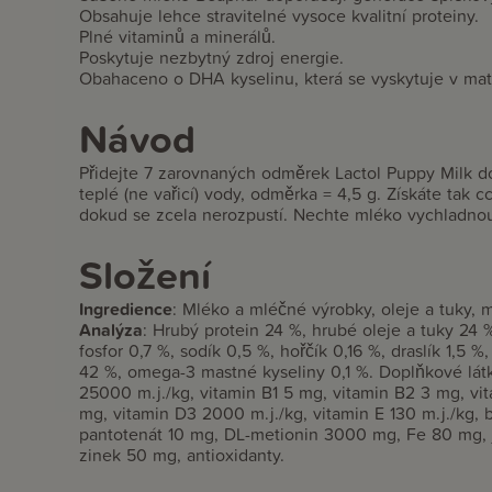
Obsahuje lehce stravitelné vysoce kvalitní proteiny.
Plné vitaminů a minerálů.
Poskytuje nezbytný zdroj energie.
Obahaceno o DHA kyselinu, která se vyskytuje v ma
Návod
Přidejte 7 zarovnaných odměrek Lactol Puppy Milk d
teplé (ne vařicí) vody, odměrka = 4,5 g. Získáte tak 
dokud se zcela nerozpustí. Nechte mléko vychladnou
Složení
Ingredience
:
Mléko a mléčné výrobky, oleje a tuky, m
Analýza
:
Hrubý protein 24 %, hrubé oleje a tuky 24 %
fosfor 0,7 %, sodík 0,5 %, hořčík 0,16 %, draslík 1,5
42 %, omega-3 mastné kyseliny 0,1 %. Doplňkové látky
25000 m.j./kg, vitamin B1 5 mg, vitamin B2 3 mg, vi
mg, vitamin D3 2000 m.j./kg, vitamin E 130 m.j./kg, 
pantotenát 10 mg, DL-metionin 3000 mg, Fe 80 mg,
zinek 50 mg, antioxidanty.