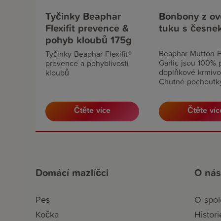
Tyčinky Beaphar
Bonbony z ov
Flexifit prevence &
tuku s česn
pohyb kloubů 175g
Beaphar Mutton F
Tyčinky Beaphar Flexifit®
Garlic jsou 100% p
prevence a pohyblivosti
doplňkové krmivo
kloubů
Chutné pochoutk
česnekem jsou b
omega 3 a 6 mas
kyseliny. Tyto ma
Čtěte více
Čtěte víc
kyseliny přispívají
srsti. Bonbony z 
tuku Beaphar tak
podporují trávení.
Domácí mazlíčci
O nás
Pes
O spol
Kočka
Histori