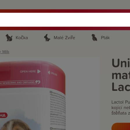
Kočka
Malé Zvíře
Pták
 Milk
Uni
ma
Lac
Lactol Pu
kojící n
štěňata 