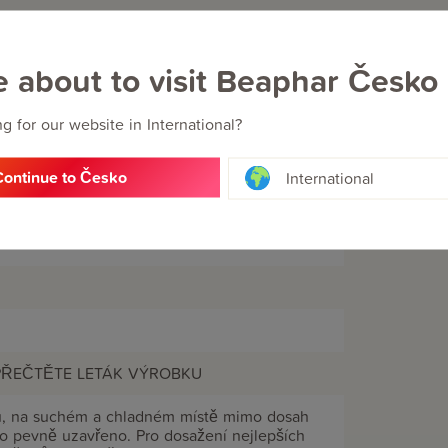
e about to visit Beaphar Česko
g for our website in International?
Continue to Česko
International
 PŘEČTĚTE LETÁK VÝROBKU
u, na suchém a chladném místě mimo dosah
víko pevně uzavřeno. Pro dosažení nejlepších