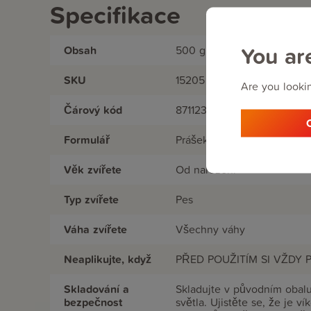
Specifikace
You ar
Obsah
500 g
SKU
15205
Are you lookin
Čárový kód
8711231152056
Formulář
Prášek
Věk zvířete
Od narození
Typ zvířete
Pes
Váha zvířete
Všechny váhy
Neaplikujte, když
PŘED POUŽITÍM SI VŽDY
Skladování a
Skladujte v původním obal
bezpečnost
světla. Ujistěte se, že je 