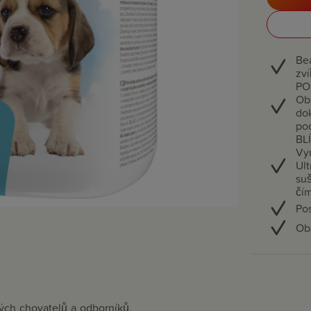
Be
zví
PO
Ob
do
pod
BL
Vyr
Ult
su
čím
Po
Obs
́ch chovatelů a odborníků.