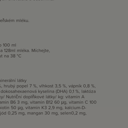
teřském mléku.
o 100 ml
cca 128ml mléka. Míchejte,
t na 38 °C
inerální látky
, hrubý popel 7 %, vlhkost 3,5 %, vápník 0,8 %,
 %, dokosahexaenová kyselina (DHA) 0,1 %, laktóza
/ Nutriční doplňkové látky/ kg: vitamin A
tamin B6 3 mg, vitamin B12 60 μg, vitamin C 100
biotin 50 μg, vitamin K3 2,9 mg, kalcium-D-
 jód 0,25 mg, mangan 30 mg, selen0,2 mg,