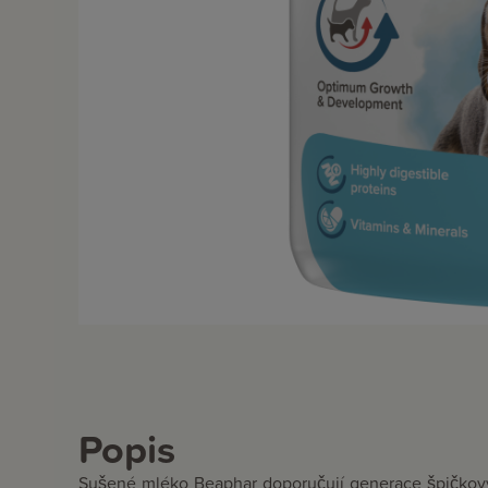
Popis
Sušené mléko Beaphar doporučují generace špičkovy