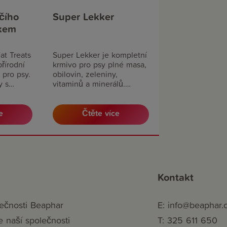
čího
Super Lekker
ekem
at Treats
Super Lekker je kompletní
řírodní
krmivo pro psy plné masa,
 pro psy.
obilovin, zeleniny,
y s
vitaminů a minerálů.
ohaté na
Snadno stravitelné krmivo
tné
pro psy všech věkových
stné
kategorií. Ideální jako
e
Čtěte více
 k lesklé
odměna při výcviku či jako
ovčího
pomocník při podávání
é
léků. Speciální aluminiové
balení zabezpečuje
dlouhotrvající čerstvost.
Kontakt
ečnosti Beaphar
E: info@beaphar.
e naší společnosti
T: 325 611 650