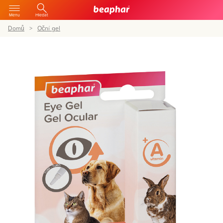
Menu
Hledat
Domů
Oční gel