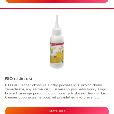
BIO čistič uší
BIO Ear Cleaner obsahuje složky pocházející z ekologického
zemědělství, aby šetrně čistil uši vašeho psa nebo kočky. Logo
Ecocert zaručuje přírodní původ použitých složek. Beaphar Ear
Cleaner doporučujeme používat pravidelně, jako prevenci
hromadění ušního mazu a dalších nečistot ve zvukovodu vašeho
mazlíčka.
Čtěte více