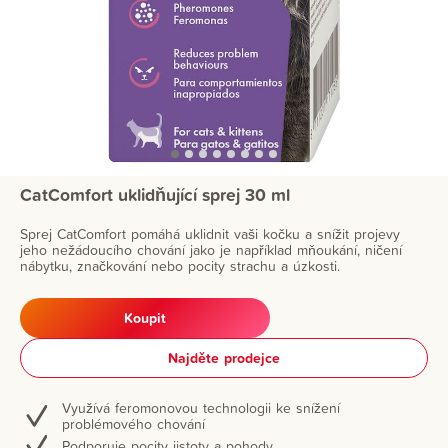
CatComfort uklidňující sprej 30 ml
Sprej CatComfort pomáhá uklidnit vaši kočku a snížit projevy
jeho nežádoucího chování jako je například mňoukání, ničení
nábytku, značkování nebo pocity strachu a úzkosti.
Koupit
Najděte prodejce
Využívá feromonovou technologii ke snížení
problémového chování
Podporuje pocity jistoty a pohody