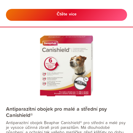
Čtěte více
Antiparazitní obojek pro malé a střední psy
Canishield®
Antiparazitní obojek Beaphar Canishield® pro střední a malé psy
je vysoce účinná zbraň proti parazitům. Má dlouhodobé
působení, a ochrání tak vašeho mazlíčka: před klíšťaty po dobu