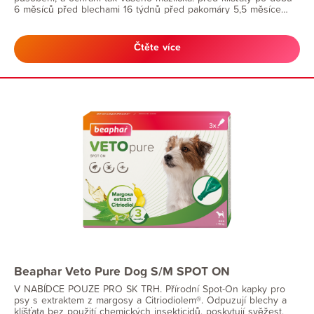
6 měsíců před blechami 16 týdnů před pakomáry 5,5 měsíce
(prevence nakažení leishmaniózou*)
Čtěte více
Beaphar Veto Pure Dog S/M SPOT ON
V NABÍDCE POUZE PRO SK TRH. Přírodní Spot-On kapky pro
psy s extraktem z margosy a Citriodiolem®. Odpuzují blechy a
klíšťata bez použití chemických insekticidů, poskytují svěžest,