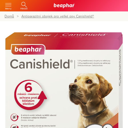
Menu
Hledat
Domů
Antiparazitní obojek pro velké psy Canishield®